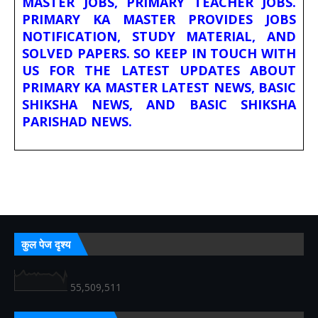
MASTER JOBS, PRIMARY TEACHER JOBS.
PRIMARY KA MASTER PROVIDES JOBS
NOTIFICATION, STUDY MATERIAL, AND
SOLVED PAPERS. SO KEEP IN TOUCH WITH
US FOR THE LATEST UPDATES ABOUT
PRIMARY KA MASTER LATEST NEWS, BASIC
SHIKSHA NEWS, AND BASIC SHIKSHA
PARISHAD NEWS.
कुल पेज दृश्य
55,509,511