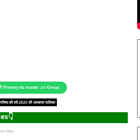
करें Primary ka master .co Group
षा परिषद की वर्ष-2025 की अवकाश तालिका
es👇
बदलेगा मिशन