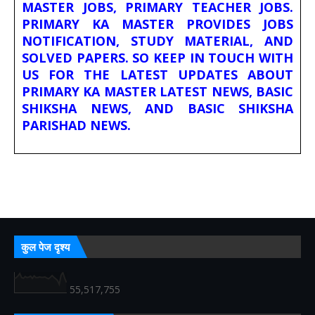
MASTER JOBS, PRIMARY TEACHER JOBS.
PRIMARY KA MASTER PROVIDES JOBS
NOTIFICATION, STUDY MATERIAL, AND
SOLVED PAPERS. SO KEEP IN TOUCH WITH
US FOR THE LATEST UPDATES ABOUT
PRIMARY KA MASTER LATEST NEWS, BASIC
SHIKSHA NEWS, AND BASIC SHIKSHA
PARISHAD NEWS.
कुल पेज दृश्य
55,517,755