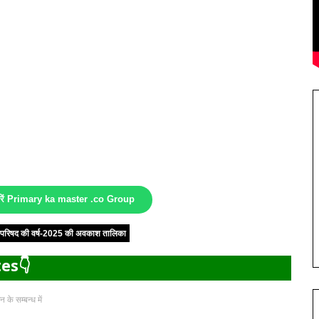
करें Primary ka master .co Group
षा परिषद की वर्ष-2025 की अवकाश तालिका
es👇
े सम्बन्ध में