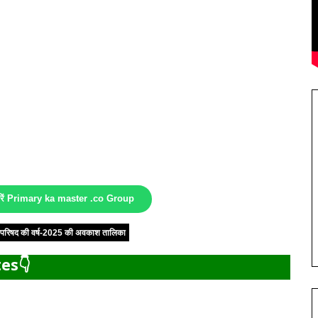
करें Primary ka master .co Group
षा परिषद की वर्ष-2025 की अवकाश तालिका
es👇