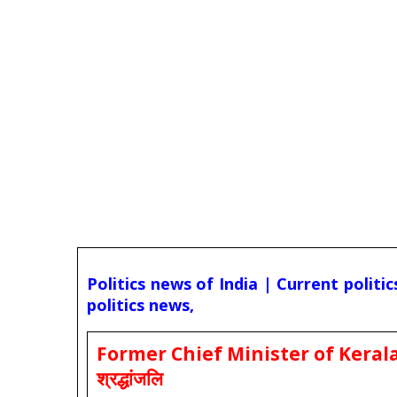
Politics news of India | Current politi
politics news,
Former Chief Minister of Kerala 
श्रद्धांजलि