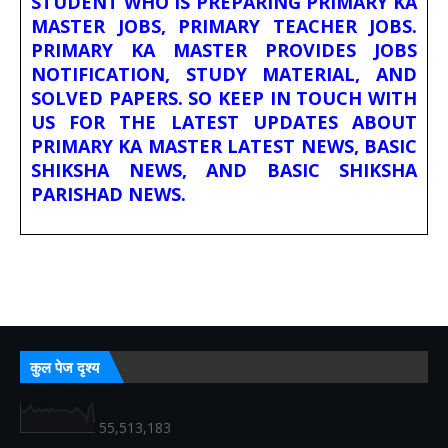
STUDENT WHO IS PREPARING PRIMARY KA
MASTER JOBS, PRIMARY TEACHER JOBS.
PRIMARY KA MASTER PROVIDES JOBS
NOTIFICATION, STUDY MATERIAL, AND
SOLVED PAPERS. SO KEEP IN TOUCH WITH
US FOR THE LATEST UPDATES ABOUT
PRIMARY KA MASTER LATEST NEWS, BASIC
SHIKSHA NEWS, AND BASIC SHIKSHA
PARISHAD NEWS.
कुल पेज दृश्य
55,513,183