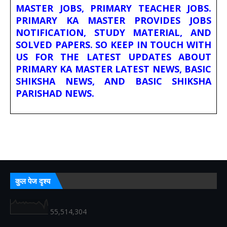
MASTER JOBS, PRIMARY TEACHER JOBS.
PRIMARY KA MASTER PROVIDES JOBS
NOTIFICATION, STUDY MATERIAL, AND
SOLVED PAPERS. SO KEEP IN TOUCH WITH
US FOR THE LATEST UPDATES ABOUT
PRIMARY KA MASTER LATEST NEWS, BASIC
SHIKSHA NEWS, AND BASIC SHIKSHA
PARISHAD NEWS.
कुल पेज दृश्य
55,514,304