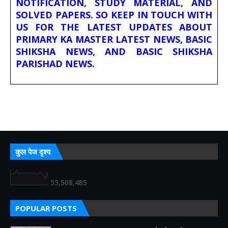
NOTIFICATION, STUDY MATERIAL, AND
SOLVED PAPERS. SO KEEP IN TOUCH WITH
US FOR THE LATEST UPDATES ABOUT
PRIMARY KA MASTER LATEST NEWS, BASIC
SHIKSHA NEWS, AND BASIC SHIKSHA
PARISHAD NEWS.
कुल पेज दृश्य
55,508,485
POPULAR POSTS