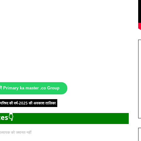
करें Primary ka master .co Group
षा परिषद की वर्ष-2025 की अवकाश तालिका
es👇
नाध्यापक को जमानत नहीं