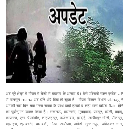
अब पूरे क्षेत्र में मौसम में तेजी से बदलाव के आसार हैं। वैसे पश्चिमी उत्तर प्रदेश UP
से मानसून mana अब धीरे-धीरे विदा हो चुका है। मौसम विज्ञान विभाग vibhag ने
आगामी चार दिन तक गरज चमक के साथ कहीं हल्की व कहीं भारी बारिश Rain होने
का पूर्वानुमान व्यक्त किया है। लखनऊ, वाराणसी, मुरादाबाद, रामपुर, बरेली, बदायूं,
कासगंज, एटा, पीलीभीत, शाहजहांपुर, फर्रुखाबाद, हरदोई, लखीमपुर खीरी, सीतापुर,
बहराइच, श्रावस्ती, बाराबंकी, गोंडा, अयोध्या, अमेठी, सुल्तानपुर, अंबेडकर नगर,