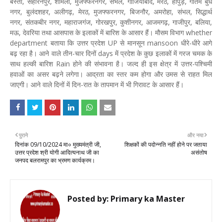
बस्ती, सहारनपुर, शामली, मुजफ्फरनगर, संभल, गाजियाबाद, मेरठ, हापुड़, गौतम बुध
नगर, बुलंदशहर, अलीगढ़, मेरठ, मुजफ्फरनगर, बिजनौर, अमरोहा, संभल, सिद्धार्थ
नगर, संतकबीर नगर, महाराजगंज, गोरखपुर, कुशीनगर, आजमगढ़, गाजीपुर, बलिया,
मऊ, देवरिया तथा आसपास के इलाकों में बारिश के आसार हैं। मौसम विभाग whether
department बताया कि उत्तर प्रदेश UP से मानसून mansoon धीरे-धीरे आगे
बढ़ रहा है। आने वाले तीन-चार दिनों days में प्रदेश के कुछ इलाकों में गरज चमक के
साथ हल्की बारिश Rain होने की संभावना है। जल्द ही इस क्षेत्र में उत्तर-पश्चिमी
हवाओं का असर बढ़ने लगेगा। आद्रता का स्तर कम होगा और उमस से राहत मिल
जाएगी। आने वाले दिनों में दिन-रात के तापमान में भी गिरावट के आसार हैं।
पुराने
और नया
दिनांक 09/10/2024 मा० मुख्यमंत्री जी,
शिक्षकों की पदोन्नति नहीं होने पर जताया
उत्तर प्रदेश श्री योगी आदित्यनाथ जी का
असंतोष
जनपद बलरामपुर का भ्रमण कार्यक्रम।
Posted by:
Primary ka Master