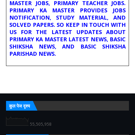
MASTER JOBS, PRIMARY TEACHER JOBS.
PRIMARY KA MASTER PROVIDES JOBS
NOTIFICATION, STUDY MATERIAL, AND
SOLVED PAPERS. SO KEEP IN TOUCH WITH
US FOR THE LATEST UPDATES ABOUT
PRIMARY KA MASTER LATEST NEWS, BASIC
SHIKSHA NEWS, AND BASIC SHIKSHA
PARISHAD NEWS.
कुल पेज दृश्य
55,505,958