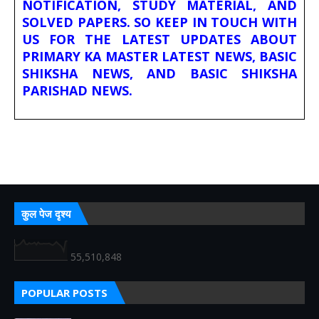
NOTIFICATION, STUDY MATERIAL, AND
SOLVED PAPERS. SO KEEP IN TOUCH WITH
US FOR THE LATEST UPDATES ABOUT
PRIMARY KA MASTER LATEST NEWS, BASIC
SHIKSHA NEWS, AND BASIC SHIKSHA
PARISHAD NEWS.
कुल पेज दृश्य
55,510,848
POPULAR POSTS