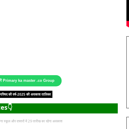
करें Primary ka master .co Group
षा परिषद की वर्ष-2025 की अवकाश तालिका
es👇
हेगा स्कूल और दफ्तरों में 29 तारीख का रहेगा अवकाश