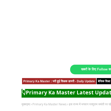
खबरों के लिए Follow 
Primary Ka Master : भरी हुई शिक्षक डायरी - Daily Update
बेसिक शिक्
👇Primary Ka Master Latest Updat
मुख्यपृष्ठ
Primary Ka Master News
इस राज्य में भगवान परशुराम जयंती पर र