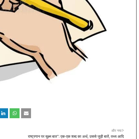
और नया
राष्ट्रगान पर सूक्ष्म बात": एक-एक शब्द का अर्थ, उससे जुड़ी बातें, तथ्य आदि