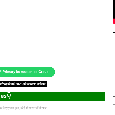
करें Primary ka master .co Group
षा परिषद की वर्ष-2025 की अवकाश तालिका
es👇
न के लिए एग्जाम हुआ, कोई भी पास नहीं हो पाया