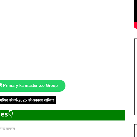
करें Primary ka master .co Group
षा परिषद की वर्ष-2025 की अवकाश तालिका
es👇
 तारीख वायरल