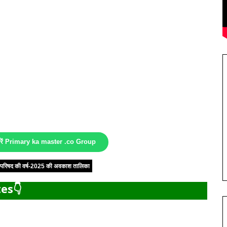
करें Primary ka master .co Group
षा परिषद की वर्ष-2025 की अवकाश तालिका
es👇