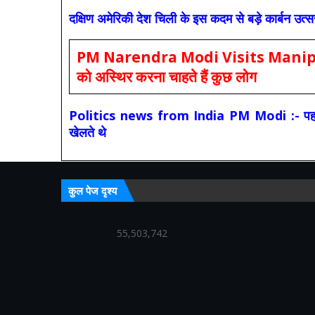
दक्षिण अमेरिकी देश चिली के इस कदम से बड़े कार्बन उत्
PM Narendra Modi Visits Manipur: मोदी
को अस्थिर करना चाहते हैं कुछ लोग
Politics news from India PM Modi :- पहले की स
खेलते थे
कुल पेज दृश्य
55,503,742