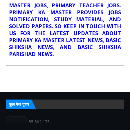
MASTER JOBS, PRIMARY TEACHER JOBS.
PRIMARY KA MASTER PROVIDES JOBS
NOTIFICATION, STUDY MATERIAL, AND
SOLVED PAPERS. SO KEEP IN TOUCH WITH
US FOR THE LATEST UPDATES ABOUT
PRIMARY KA MASTER LATEST NEWS, BASIC
SHIKSHA NEWS, AND BASIC SHIKSHA
PARISHAD NEWS.
कुल पेज दृश्य
55,502,175