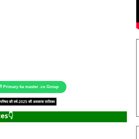
करें Primary ka master .co Group
षा परिषद की वर्ष-2025 की अवकाश तालिका
es👇