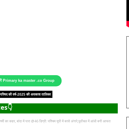
करें Primary ka master .co Group
षा परिषद की वर्ष-2025 की अवकाश तालिका
es👇
ी का कहर, बांदा में पारा @46 डिग्री: पश्चिम यूपी में बरसे अंगारे,पूर्वांचल में आंधी बनी आफत