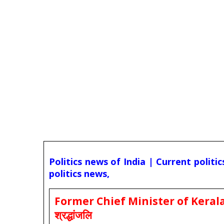
Politics news of India | Current politi
politics news,
Former Chief Minister of Kerala 
श्रद्धांजलि