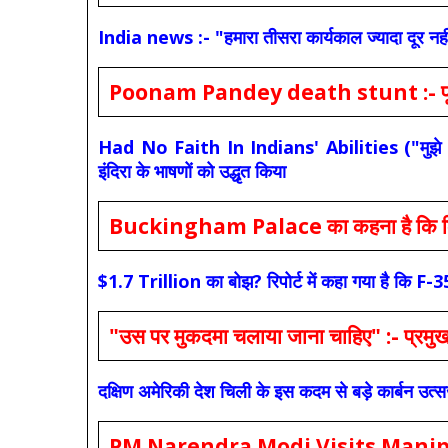
India news :- "हमारा तीसरा कार्यकाल ज्यादा दूर नही
Poonam Pandey death stunt :- पूनम पांडे
Had No Faith In Indians' Abilities ("मुझे भारती
इंदिरा के भाषणों को उद्धृत किया
Buckingham Palace का कहना है कि किंग च
$1.7 Trillion का बोझ? रिपोर्ट में कहा गया है 
"उस पर मुकदमा चलाया जाना चाहिए" :- प्रमुख च
दक्षिण अमेरिकी देश चिली के इस कदम से बड़े कार्बन उत्
PM Narendra Modi Visits Manipur: मोदी