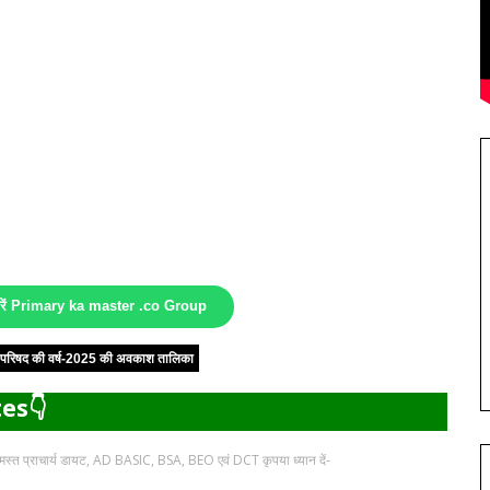
करें Primary ka master .co Group
षा परिषद की वर्ष-2025 की अवकाश तालिका
es👇
 समस्त प्राचार्य डायट, AD BASIC, BSA, BEO एवं DCT कृपया ध्यान दें-