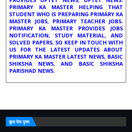
PROVIDES UPTET NEWS, UPTET NEWS.
PRIMARY KA MASTER HELPING THAT
STUDENT WHO IS PREPARING PRIMARY KA
MASTER JOBS, PRIMARY TEACHER JOBS.
PRIMARY KA MASTER PROVIDES JOBS
NOTIFICATION, STUDY MATERIAL, AND
SOLVED PAPERS. SO KEEP IN TOUCH WITH
US FOR THE LATEST UPDATES ABOUT
PRIMARY KA MASTER LATEST NEWS, BASIC
SHIKSHA NEWS, AND BASIC SHIKSHA
PARISHAD NEWS.
कुल पेज दृश्य