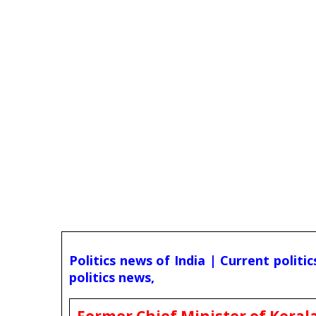
Politics news of India | Current politi
politics news,
Former Chief Minister of Kerala 