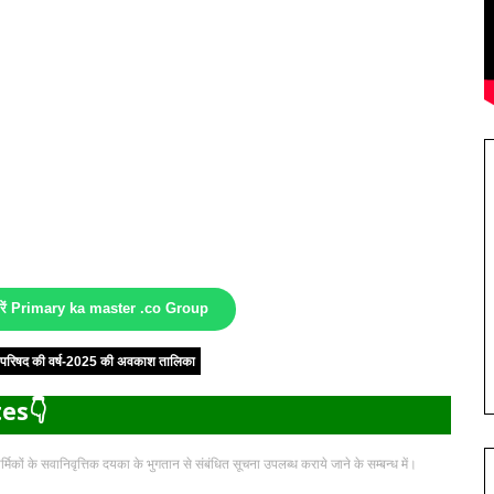
करें Primary ka master .co Group
षा परिषद की वर्ष-2025 की अवकाश तालिका
es👇
र्मिकों के सवानिवृत्तिक दयका के भुगतान से संबंधित सूचना उपलब्ध कराये जाने के सम्बन्ध में।