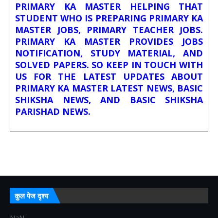
PRIMARY KA MASTER HELPING THAT
STUDENT WHO IS PREPARING PRIMARY KA
MASTER JOBS, PRIMARY TEACHER JOBS.
PRIMARY KA MASTER PROVIDES JOBS
NOTIFICATION, STUDY MATERIAL, AND
SOLVED PAPERS. SO KEEP IN TOUCH WITH
US FOR THE LATEST UPDATES ABOUT
PRIMARY KA MASTER LATEST NEWS, BASIC
SHIKSHA NEWS, AND BASIC SHIKSHA
PARISHAD NEWS.
कुल पेज दृश्य
NaN