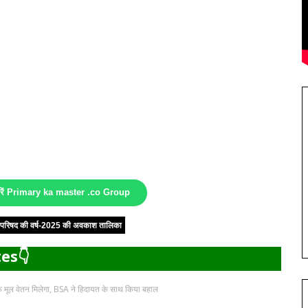
करें Primary ka master .co Group
षा परिषद की वर्ष-2025 की अवकाश तालिका
es👇
र्फ मूल वेतन मिलेगा, BSA ने हिदायत के साथ किया बहाल