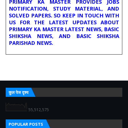
PRIMARY KA MASTER PROVIDES JOBS
NOTIFICATION, STUDY MATERIAL, AND
SOLVED PAPERS. SO KEEP IN TOUCH WITH
US FOR THE LATEST UPDATES ABOUT
PRIMARY KA MASTER LATEST NEWS, BASIC
SHIKSHA NEWS, AND BASIC SHIKSHA
PARISHAD NEWS.
कुल पेज दृश्य
55,512,575
POPULAR POSTS