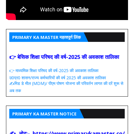
PRIMARY KA MASTER महत्वपूर्ण लिंक
👉 बेसिक शिक्षा परिषद की वर्ष-2025 की अवकाश तालिका
👉 माध्यमिक शिक्षा परिषद की वर्ष-2025 की अवकाश तालिका
उ0प्र0 शासन/राज्य कर्मचारियों की वर्ष 2025 की अवकाश तालिका
✍️मिड डे मील (MDM)/ पीएम पोषण योजना की परिवर्तन लागत की दरें शुरू से
अब तक
PRIMARY KA MASTER NOTICE
✍ नोट:- https://www.primarykamaster.co/