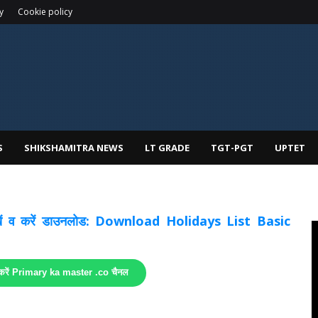
y
Cookie policy
S
SHIKSHAMITRA NEWS
LT GRADE
TGT-PGT
UPTET
 देखें व करें डाउनलोड: Download Holidays List Basic
 करें Primary ka master .co चैनल