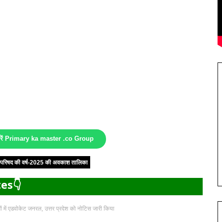
करें Primary ka master .co Group
षा परिषद की वर्ष-2025 की अवकाश तालिका
es👇
ं में एडवोकेट जनरल, उत्तर प्रदेश को नोटिस जारी किया