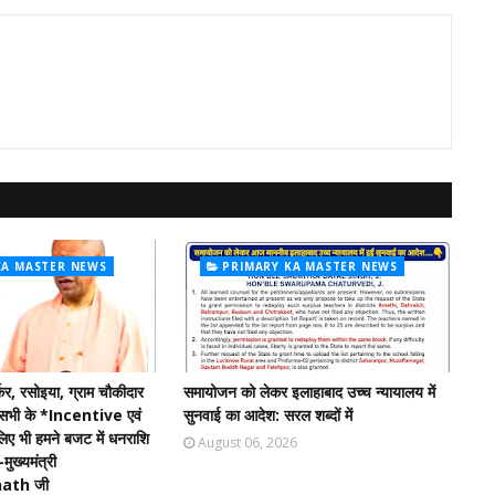
KA MASTER NEWS
PRIMARY KA MASTER NEWS
कर, रसोइया, ग्राम चौकीदार
समायोजन को लेकर इलाहाबाद उच्च न्यायालय में
 सभी के *Incentive एवं
सुनवाई का आदेश: सरल शब्दों में
े लिए भी हमने बजट में धनराशि
August 06, 2026
मुख्यमंत्री
ath जी