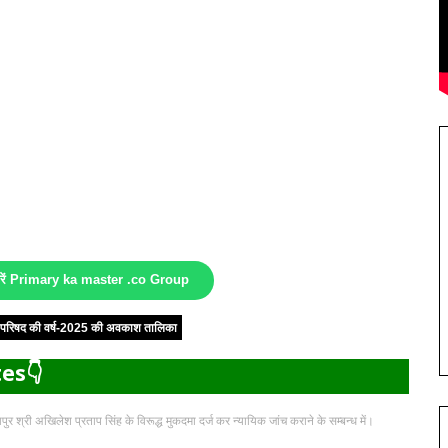
करें Primary ka master .co Group
षा परिषद की वर्ष-2025 की अवकाश तालिका
es👇
ुर श्री अखिलेश प्रताप सिंह के विरूद्ध मुकदमा दर्ज कर न्यायिक जांच कराने के सम्बन्ध में।