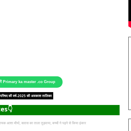
करें Primary ka master .co Group
षा परिषद की वर्ष-2025 की अवकाश तालिका
es👇
ायक आशा मौर्या, क्लास का ताला तुड़वाया, बच्चों ने पढ़ने से किया इंकार