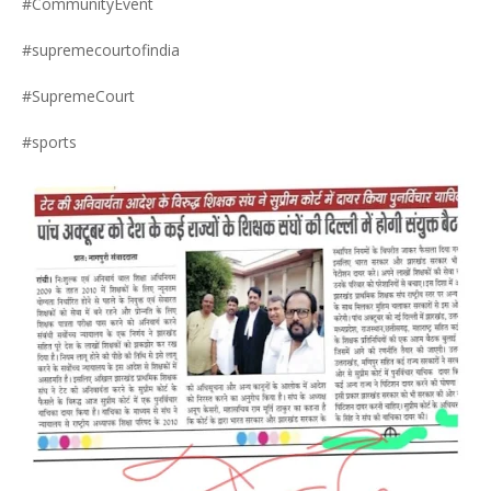
#CommunityEvent
#supremecourtofindia
#SupremeCourt
#sports