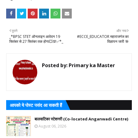
पुराने
और नया
_*BPSC STET ऑनलाइन आवेदन 19
#ECCE_EDUCATOR महाराजगंज का
सितंबर से 27 सितंबर तक होगा💥💯✅*_
विज्ञापन जारी 🎯
Posted by:
Primary ka Master
आपको ये पोस्ट पसंद आ सकती हैं
बालवाटिका स्टेशनरी (Co-located Anganwadi Centre)
August 06, 2026