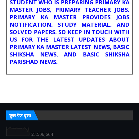
STUDENT WHO IS PREPARING PRIMARY KA
MASTER JOBS, PRIMARY TEACHER JOBS.
PRIMARY KA MASTER PROVIDES JOBS
NOTIFICATION, STUDY MATERIAL, AND
SOLVED PAPERS. SO KEEP IN TOUCH WITH
US FOR THE LATEST UPDATES ABOUT
PRIMARY KA MASTER LATEST NEWS, BASIC
SHIKSHA NEWS, AND BASIC SHIKSHA
PARISHAD NEWS.
कुल पेज दृश्य
55,506,664