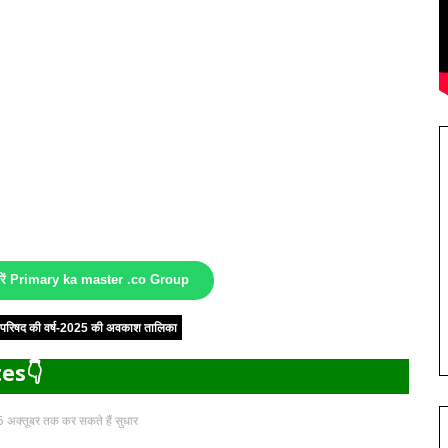
करें Primary ka master .co Group
षा परिषद की वर्ष-2025 की अवकाश तालिका
es👇
मैं 25 अक्तूबर तक कर सकते हैं सुधार