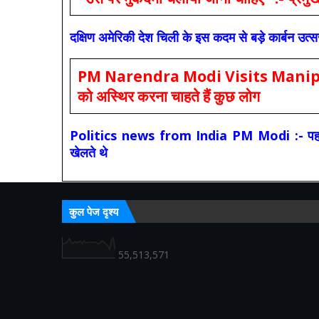
दक्षिण अमेरिकी देश चिली के इस कदम से बड़े कार्बन उत्
PM Narendra Modi Visits Manipur: मोदी
को अस्थिर करना चाहते हैं कुछ लोग
Politics news from India PM Modi :- पहले की स
खेलते थे
कुल पेज दृश्य
55,513,571