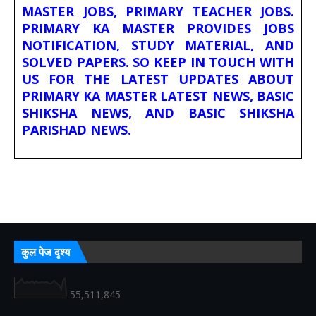
MASTER JOBS, PRIMARY TEACHER JOBS.
PRIMARY KA MASTER PROVIDES JOBS
NOTIFICATION, STUDY MATERIAL, AND
SOLVED PAPERS. SO KEEP IN TOUCH WITH
US FOR THE LATEST UPDATES ABOUT
PRIMARY KA MASTER LATEST NEWS, BASIC
SHIKSHA NEWS, AND BASIC SHIKSHA
PARISHAD NEWS.
कुल पेज दृश्य
55,511,845