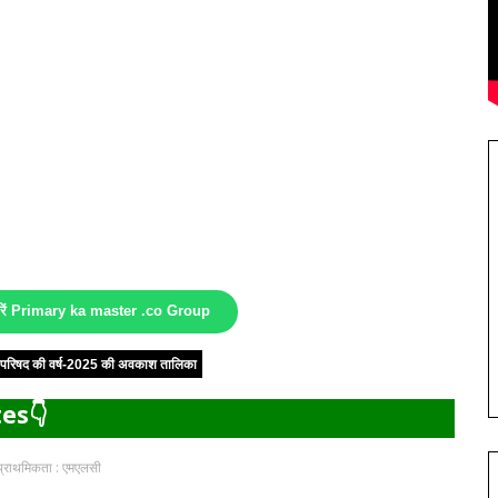
करें Primary ka master .co Group
षा परिषद की वर्ष-2025 की अवकाश तालिका
es👇
ै प्राथमिकता : एमएलसी