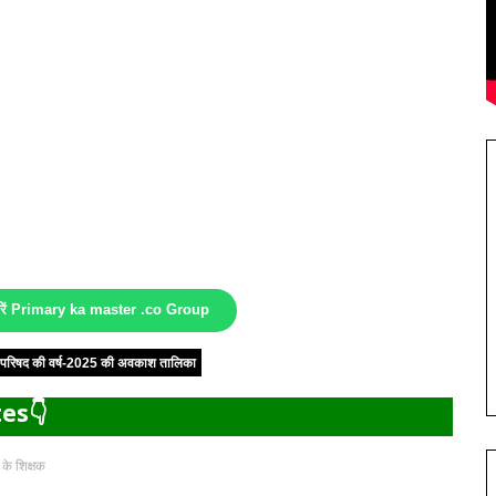
करें Primary ka master .co Group
षा परिषद की वर्ष-2025 की अवकाश तालिका
es👇
 के शिक्षक