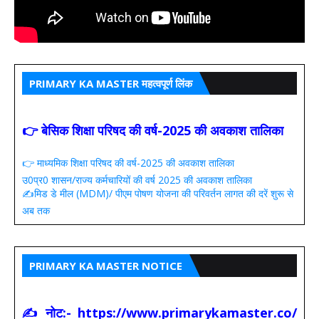
PRIMARY KA MASTER महत्वपूर्ण लिंक
👉 बेसिक शिक्षा परिषद की वर्ष-2025 की अवकाश तालिका
👉 माध्यमिक शिक्षा परिषद की वर्ष-2025 की अवकाश तालिका
उ0प्र0 शासन/राज्य कर्मचारियों की वर्ष 2025 की अवकाश तालिका
✍️मिड डे मील (MDM)/ पीएम पोषण योजना की परिवर्तन लागत की दरें शुरू से
अब तक
PRIMARY KA MASTER NOTICE
✍ नोट:- https://www.primarykamaster.co/