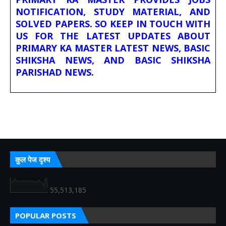
NOTIFICATION, STUDY MATERIAL, AND
SOLVED PAPERS. SO KEEP IN TOUCH WITH
US FOR THE LATEST UPDATES ABOUT
PRIMARY KA MASTER LATEST NEWS, BASIC
SHIKSHA NEWS, AND BASIC SHIKSHA
PARISHAD NEWS.
कुल पेज दृश्य
55,513,185
POPULAR POSTS