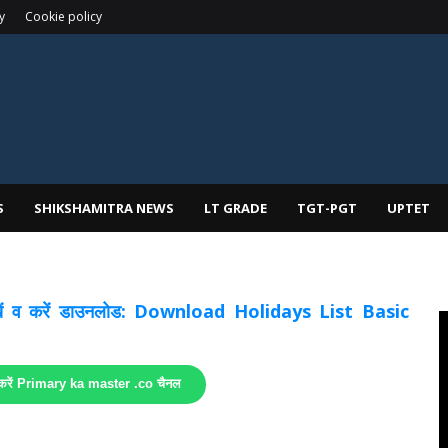
y
Cookie policy
S
SHIKSHAMITRA NEWS
LT GRADE
TGT-PGT
UPTET
 देखें व करें डाउनलोड: Download Holidays List Basic
 करें Primary ka master .co चैनल