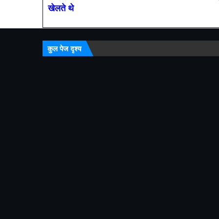
खेलते थे
कुल पेज दृश्य