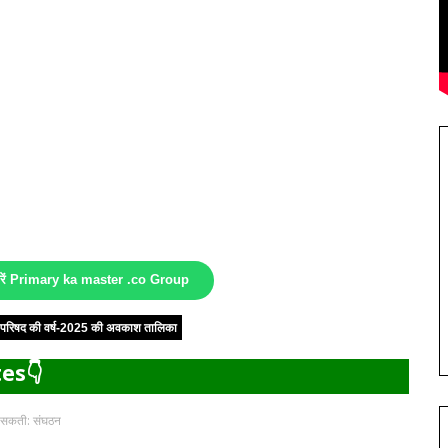
करें Primary ka master .co Group
षा परिषद की वर्ष-2025 की अवकाश तालिका
es👇
 हो सकती: संघठन