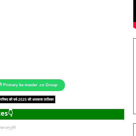
करें Primary ka master .co Group
षा परिषद की वर्ष-2025 की अवकाश तालिका
es👇
म लागू होंगे