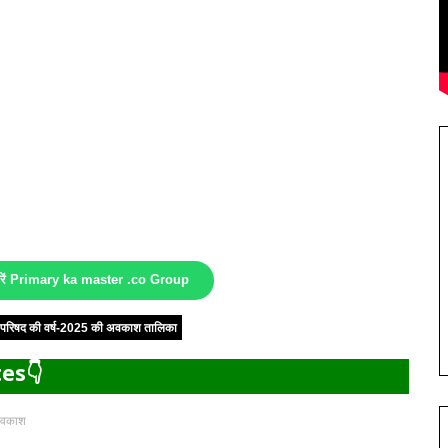
करें Primary ka master .co Group
षा परिषद की वर्ष-2025 की अवकाश तालिका
es👇
 अवकाश