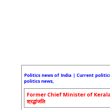
Politics news of India | Current politi
politics news,
Former Chief Minister of Kerala 
श्रद्धांजलि