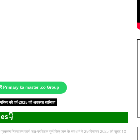
करें Primary ka master .co Group
षा परिषद की वर्ष-2025 की अवकाश तालिका
es👇
रण निस्तारण कार्य शत-प्रतिशत पूर्ण किए जाने के संबंध में में 29 दिसम्बर 2025 को सुबह 10