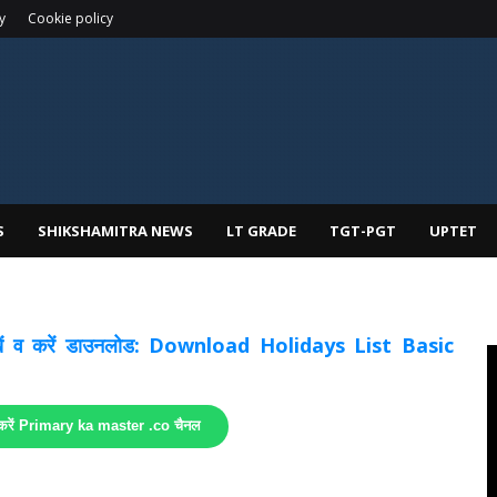
y
Cookie policy
S
SHIKSHAMITRA NEWS
LT GRADE
TGT-PGT
UPTET
 देखें व करें डाउनलोड: Download Holidays List Basic
 करें Primary ka master .co चैनल