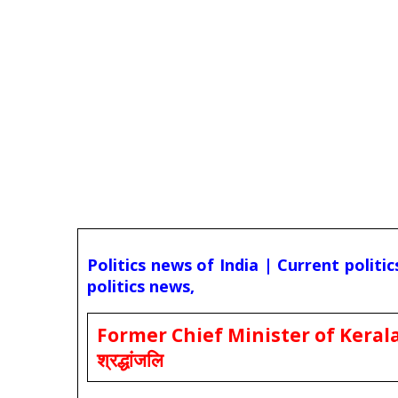
Politics news of India | Current politi
politics news,
Former Chief Minister of Kerala 
श्रद्धांजलि