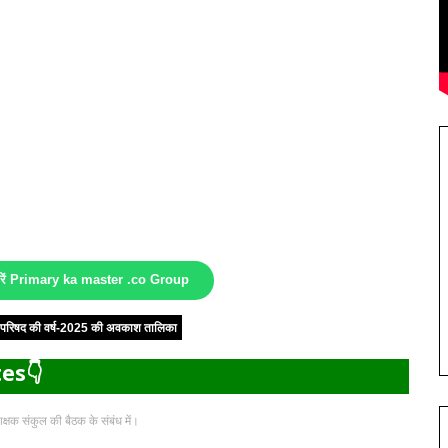
करें Primary ka master .co Group
षा परिषद की वर्ष-2025 की अवकाश तालिका
es👇
्षक संकुल की बैठक के संबंध में।