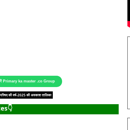
करें Primary ka master .co Group
षा परिषद की वर्ष-2025 की अवकाश तालिका
es👇