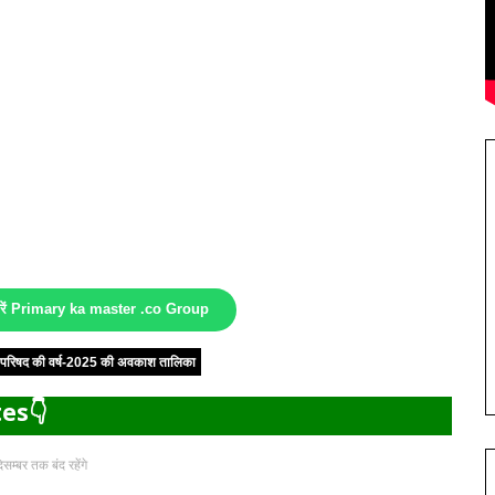
करें Primary ka master .co Group
षा परिषद की वर्ष-2025 की अवकाश तालिका
es👇
सम्बर तक बंद रहेंगे