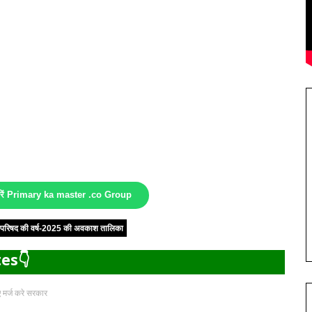
करें Primary ka master .co Group
षा परिषद की वर्ष-2025 की अवकाश तालिका
es👇
ए मर्ज करे सरकार