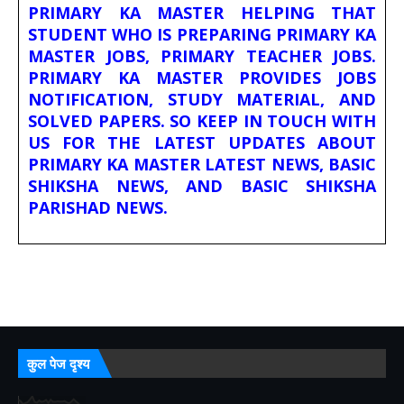
PRIMARY KA MASTER HELPING THAT
STUDENT WHO IS PREPARING PRIMARY KA
MASTER JOBS, PRIMARY TEACHER JOBS.
PRIMARY KA MASTER PROVIDES JOBS
NOTIFICATION, STUDY MATERIAL, AND
SOLVED PAPERS. SO KEEP IN TOUCH WITH
US FOR THE LATEST UPDATES ABOUT
PRIMARY KA MASTER LATEST NEWS, BASIC
SHIKSHA NEWS, AND BASIC SHIKSHA
PARISHAD NEWS.
कुल पेज दृश्य