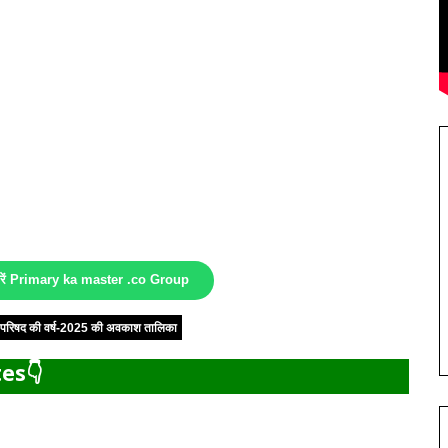
करें Primary ka master .co Group
षा परिषद की वर्ष-2025 की अवकाश तालिका
es👇