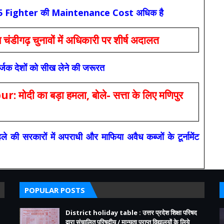
कि F-35 Fighter की Maintenance Cost अधिक है
ंडीगढ़ चुनावों में अधिकारी पर शीर्ष अदालत
सर्जक देशों को सीख लेने की जरूरत
 का बड़ा हमला, बोले- सत्ता के लिए मणिपुर
रकारों में अपराधी और माफिया अवैध कब्जों के टूर्नामेंट
POPULAR POSTS
District holiday table : उत्तर प्रदेश शिक्षा परिषद
द्वारा संचालित परिषदीय / मान्यता प्राप्त विद्यालयों के लिये