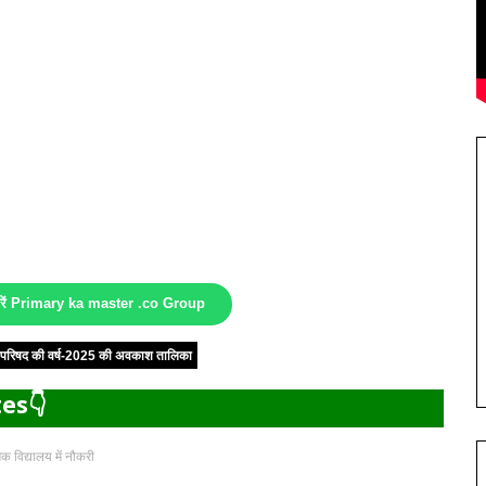
करें Primary ka master .co Group
षा परिषद की वर्ष-2025 की अवकाश तालिका
es👇
क विद्यालय में नौकरी