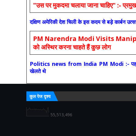
"उस पर मुकदमा चलाया जाना चाहिए" :- प्रमुख च
दक्षिण अमेरिकी देश चिली के इस कदम से बड़े कार्बन उत्
PM Narendra Modi Visits Manipur: मोदी
को अस्थिर करना चाहते हैं कुछ लोग
Politics news from India PM Modi :- पहले की स
खेलते थे
कुल पेज दृश्य
55,513,496