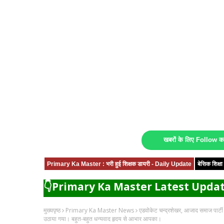
खबरों के लिए Follow 
Primary Ka Master : भरी हुई शिक्षक डायरी - Daily Update
बेसिक शिक्
👇Primary Ka Master Latest Updat
मुख्यपृष्ठ
Primary Ka Master News
एडवोकेट चन्द्रशेखर, आजाद समाज पार्टी (का
उठाया गया। बहुत-बहुत धन्यवाद हृदय से आभार आपका।