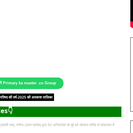
करें Primary ka master .co Group
षा परिषद की वर्ष-2025 की अवकाश तालिका
es👇
ंशी राम), नगीना (उत्तर प्रदेश) द्वारा टेट अनिवार्यता के मुद्दे को जोरदार तरीके से लोकसभा में