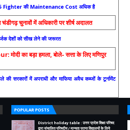
कि F-35 Fighter की Maintenance Cost अधिक है
ंडीगढ़ चुनावों में अधिकारी पर शीर्ष अदालत
सर्जक देशों को सीख लेने की जरूरत
 का बड़ा हमला, बोले- सत्ता के लिए मणिपुर
रकारों में अपराधी और माफिया अवैध कब्जों के टूर्नामेंट
POPULAR POSTS
District holiday table : उत्तर प्रदेश शिक्षा परिषद
द्वारा संचालित परिषदीय / मान्यता प्राप्त विद्यालयों के लिये