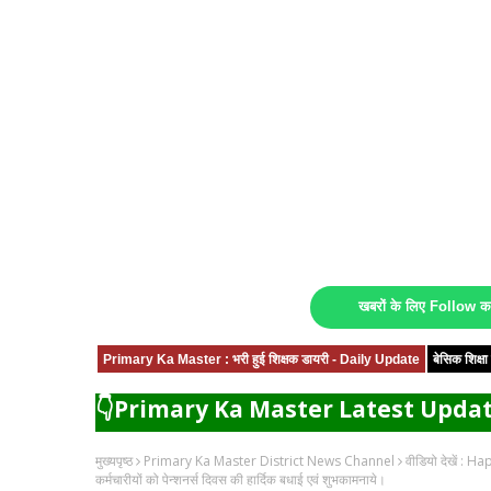
खबरों के लिए Follow 
Primary Ka Master : भरी हुई शिक्षक डायरी - Daily Update
बेसिक शिक्
👇Primary Ka Master Latest Updat
मुख्यपृष्ठ
Primary Ka Master District News Channel
वीडियो देखें : Ha
कर्मचारीयों को पेन्शनर्स दिवस की हार्दिक बधाई एवं शुभकामनाये।