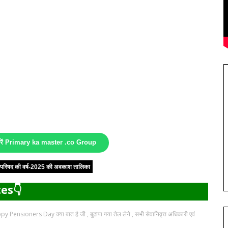
करें Primary ka master .co Group
षा परिषद की वर्ष-2025 की अवकाश तालिका
es👇
ppy Pensioners Day क्या बात है जी , बुढापा गया तेल लेने , सभी सेवानिवृत्त अधिकारी एवं